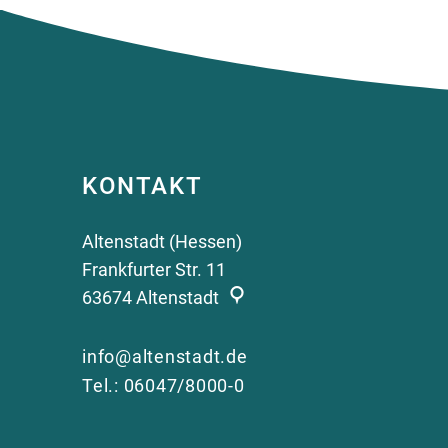
Sc
Pa
Sa
St
St
KONTAKT
Te
Altenstadt (Hessen)
Wa
Frankfurter Str. 11
Mä
63674
Altenstadt
info@altenstadt.de
Tel.: 06047/8000-0