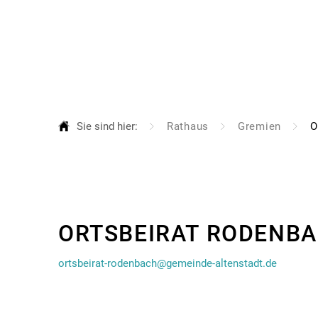
Aktuelles
Ra
Al
Au
Sie sind hier:
Rathaus
Gremien
O
Be
Bü
Bü
Ortsbeirat
Bü
ORTSBEIRAT RODENB
Fa
Rodenbach
ortsbeirat-rodenbach@gemeinde-altenstadt.de
Gr
Ha
Or