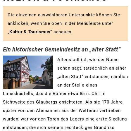
&
Kirchen und Glaubensgemeinschaften
Re
In
Sc
Kl
Sp
J
Ar
Vermietungen
Statistiken
Partnerstädte
M
Ne
Kr
Kl
Sp
Fa
Ve
Tourismus
Die einzelnen auswählbaren Unterpunkte können Sie
Stellenanzeigen
anklicken, wenn Sie oben in der Menüleiste unter
Rad- und Wanderwege
Ri
Ge
Fr
Se
Öf
Telefon und E-Mail Verzeichn
Vu
„
Kultur & Tourismus
“ schauen.
Veranstaltungskalender
Sp
Zi
Fl
R
Wahlen und Abstimmungen
Bo
Te
Vereine
Bi
L
Är
Ein historischer Gemeindesitz an „alter Statt“
Mängelmeldung
Li
Na
Weihnachtsmärkte
S
St
No
Altenstadt ist, wie der Name
Re
Alt
Al
Sc
St
schon sagt, tatsächlich an einer
Ba
Wa
„alten Statt“ entstanden, nämlich
Ra
an der Stelle eines
Mo
Ra
Limeskastells, das die Römer etwa 85 n. Chr. in
Ge
Sichtweite des Glaubergs errichteten. Als sie 170 Jahre
Re
später von den Alemannen aus der Wetterau vertrieben
Fre
wurden, war vor den Toren des Lagers eine erste Siedlung
E-
entstanden, die sich seinem rechteckigen Grundriss