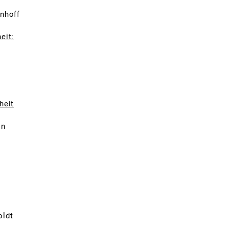
enhoff
eit:
heit
on
ldt