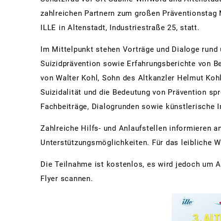
zahlreichen Partnern zum großen Präventionstag M
Sc
ILLE in Altenstadt, Industriestraße 25, statt.
Pa
Im Mittelpunkt stehen Vorträge und Dialoge run
Sa
Suizidprävention sowie Erfahrungsberichte von Be
St
von Walter Kohl, Sohn des Altkanzler Helmut Koh
St
Suizidalität und die Bedeutung von Prävention sp
Te
Fachbeiträge, Dialogrunden sowie künstlerische 
Wa
Zahlreiche Hilfs- und Anlaufstellen informieren a
Mä
Unterstützungsmöglichkeiten. Für das leibliche W
Die Teilnahme ist kostenlos, es wird jedoch um 
Flyer scannen.