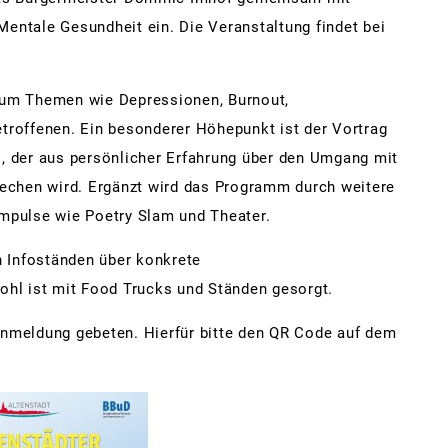
Gemeindevertretung
Aufgaben
AWB-W
Antra
Für G
Heize
Feuer
Kinde
entale Gesundheit ein. Die Veranstaltung findet bei
hiedsamt
Verkehr
Partnerstädte
Gemeindevorstand
Gebühren
Recyc
Infor
Schül
Klima
Sport
Juge
Arbei
rtnerstädte
Vermietungen
Rad- und Wanderwege
Ortsbeiräte
Kontakt
Beauchamps, Frankreich
Müllt
Neu b
Krabb
Klima
Spielp
Famil
Verke
d um Themen wie Depressionen, Burnout,
tzungen
Veranstaltungskalend
troffenen. Ein besonderer Höhepunkt ist der Vortrag
Ausschüsse
Kazimierza Wielka, Polen
Richt
Geneh
Fried
Senio
Öffen
atistiken
Vereine
l, der aus persönlicher Erfahrung über den Umgang mit
Integrations-Kommission
Einwohner nach Ortsteile
Sperr
Ziste
Flücht
Rad- 
ellenanzeigen
Weihnachtsmärkte
rechen wird. Ergänzt wird das Programm durch weitere
Gewerbestatistik
Biokun
Leitf
Ärzte
lefon und E-Mail Verzeichnis
Impulse wie Poetry Slam und Theater.
Kriminalstatistik
Schad
Städt
Notdi
hlen und Abstimmungen
n Infoständen über konkrete
Bürgermeister
Scher
Straß
ngelmeldung
ohl ist mit Food Trucks und Ständen gesorgt.
Kommunalwahl
Was g
Anmeldung gebeten. Hierfür bitte den QR Code auf dem
Ausländerbeirat
Mobil
Landrat des Wetteraukrei
Gemei
Hessischer Landtag
Deutscher Bundestag