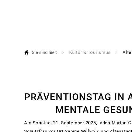
Aktuelles
Ra
Al
Au
Sie sind hier:
Kultur & Tourismus
Alte
Be
Bü
Bü
Altenstädter
Bü
PRÄVENTIONSTAG IN 
Fa
Präventionstag
MENTALE GESUNDH
Gr
Ha
Am Sonntag, 21. September 2025, laden Marion Go
Schutzfrau vor Ort Sabine Willwold und Altenst
Or