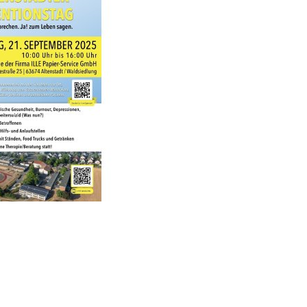
Europäisches Parlament
Bürgerentscheide
Wahlhelferehrenamt
Wahl-App