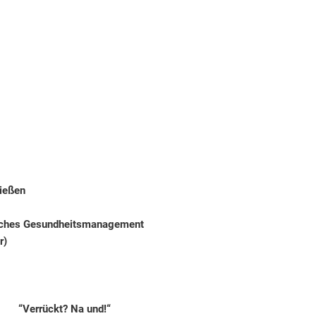
Gießen
bliches Gesundheitsmanagement
r)
/ “Verrückt? Na und!“