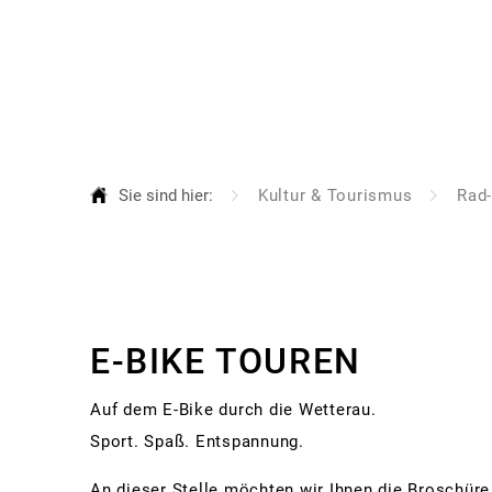
Aktuelles
Ra
Al
Au
Sie sind hier:
Kultur & Tourismus
Rad
Be
Bü
Bü
E-
Bü
E-BIKE TOUREN
Fa
Bike
Auf dem E-Bike durch die Wetterau.
Gr
Touren
Sport. Spaß. Entspannung.
Ha
An dieser Stelle möchten wir Ihnen die Broschüre
Or