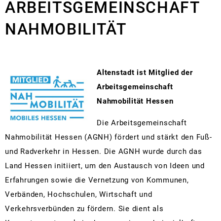
ARBEITSGEMEINSCHAFT
Kirchen und Glaubensgemeinschaften
Re
In
Sc
Kl
Sp
J
Ar
Vermietungen
Nahmobilität
Statistiken
Partnerstädte
M
Ne
Kr
Kl
Sp
Fa
V
NAHMOBILITÄT
Stellenanzeigen
Rad- und Wanderwege
Ri
Ge
Fr
Se
Öf
Telefon und E-Mail Verzeichn
Vu
Veranstaltungskalender
Sp
Zi
Fl
R
Wahlen und Abstimmungen
Bo
Te
Altenstadt ist Mitglied der
Vereine
Bi
L
Är
Mängelmeldung
Arbeitsgemeinschaft
Li
Na
Weihnachtsmärkte
S
St
No
Nahmobilität Hessen
Re
Alt
Al
Sc
St
Ba
Die Arbeitsgemeinschaft
Wa
Nahmobilität Hessen (AGNH) fördert und stärkt den Fuß-
Ra
Mo
und Radverkehr in Hessen. Die AGNH wurde durch das
Ra
Ge
Land Hessen initiiert, um den Austausch von Ideen und
Re
Erfahrungen sowie die Vernetzung von Kommunen,
Fre
Verbänden, Hochschulen, Wirtschaft und
E-
Verkehrsverbünden zu fördern. Sie dient als