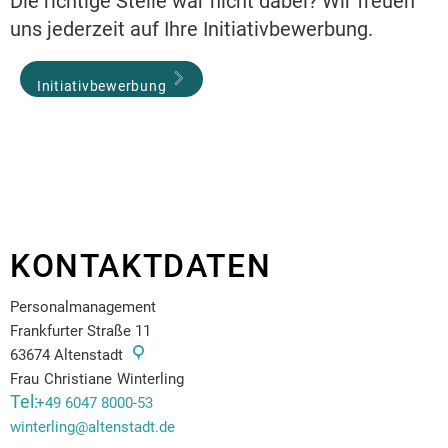
Die richtige Stelle war nicht dabei? Wir freuen
Zä
uns jederzeit auf Ihre Initiativbewerbung.
Initiativbewerbung
KONTAKTDATEN
Personalmanagement
Frankfurter Straße 11
63674
Altenstadt
Frau
Christiane
Winterling
Frau Christiane Winterling
+49 6047 8000-53
winterling@altenstadt.de