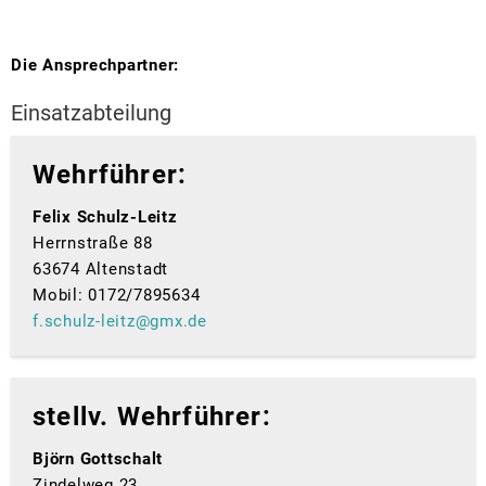
Zä
Die Ansprechpartner:
Einsatzabteilung
Wehrführer:
Felix Schulz-Leitz
Herrnstraße 88
63674 Altenstadt
Mobil: 0172/7895634
f.schulz-leitz@gmx.de
stellv. Wehrführer:
Björn Gottschalt
Zindelweg 23