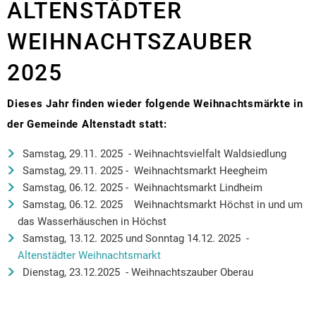
ALTENSTÄDTER
Kirchen und Glaubensgemeinschaften
Re
In
Sc
Kl
Sp
J
Ar
Vermietungen
Statistiken
Partnerstädte
M
Ne
Kr
Kl
Sp
Fa
Ve
WEIHNACHTSZAUBER
Stellenanzeigen
Rad- und Wanderwege
Ri
Ge
Fr
Se
Öf
2025
Telefon und E-Mail Verzeichn
Vu
Veranstaltungskalender
Sp
Zi
Fl
R
Wahlen und Abstimmungen
Bo
Te
Dieses Jahr finden wieder folgende Weihnachtsmärkte in
Vereine
Bi
L
Är
Mängelmeldung
der Gemeinde Altenstadt statt:
Li
Na
Weihnachtsmärkte
S
St
No
Re
Alt
Al
Samstag, 29.11. 2025 - Weihnachtsvielfalt Waldsiedlung
Sc
St
Samstag, 29.11. 2025 - Weihnachtsmarkt Heegheim
Ba
Wa
Samstag, 06.12. 2025 - Weihnachtsmarkt Lindheim
Ra
Samstag, 06.12. 2025 Weihnachtsmarkt Höchst in und um
Mo
das Wasserhäuschen in Höchst
Ra
Ge
Samstag, 13.12. 2025 und Sonntag 14.12. 2025 -
Re
Altenstädter Weihnachtsmarkt
Dienstag, 23.12.2025 - Weihnachtszauber Oberau
Fre
E-