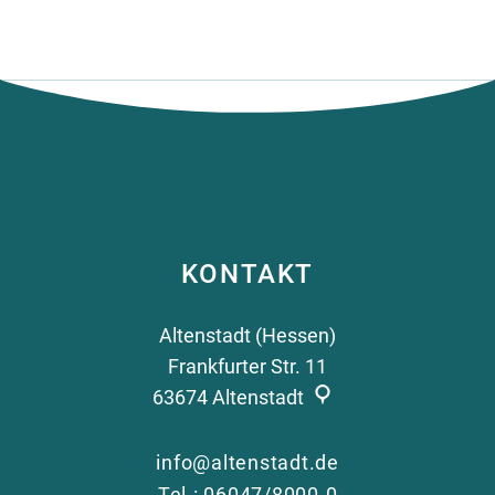
Zä
KONTAKT
Altenstadt (Hessen)
Frankfurter Str. 11
63674
Altenstadt
info@altenstadt.de
Tel.: 06047/8000-0