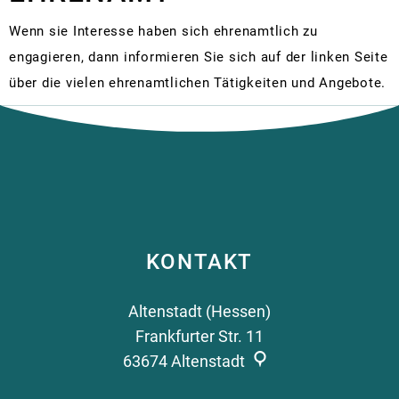
Kirchen und Glaubensgemeinschaften
Re
In
Sc
Kl
Sp
J
Ar
Vermietungen
Statistiken
Wenn sie Interesse haben sich ehrenamtlich zu
Partnerstädte
M
Ne
Kr
Kl
Sp
Fa
V
engagieren, dann informieren Sie sich auf der linken Seite
Stellenanzeigen
Rad- und Wanderwege
Ri
Ge
Fr
Se
Öf
über die vielen ehrenamtlichen Tätigkeiten und Angebote.
Telefon und E-Mail Verzeichn
Vu
Veranstaltungskalender
Sp
Zi
Fl
R
Wahlen und Abstimmungen
Bo
Te
Vereine
Bi
L
Är
Mängelmeldung
Li
Na
Weihnachtsmärkte
S
St
No
Re
Alt
Al
Sc
St
Ba
Wa
Ra
KONTAKT
Mo
Ra
Ge
Altenstadt (Hessen)
Re
Frankfurter Str. 11
Fre
63674
Altenstadt
E-