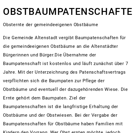
Obstbaumpatenschaften
Kirchen und Glaubensgemeinschaften
R
I
S
K
S
J
A
Vermietungen
OBSTBAUMPATENSCHAFT
Statistiken
Partnerstädte
M
N
K
K
S
F
V
Stellenanzeigen
Rad- und Wanderwege
R
G
F
S
Ö
Obsternte der gemeindeeigenen Obstbäume
Telefon und E-Mail Verzeichn
Vu
Veranstaltungskalender
S
Z
F
R
Die Gemeinde Altenstadt vergibt Baumpatenschaften für
Wahlen und Abstimmungen
Bo
Te
Vereine
B
L
Ä
die gemeindeeigenen Obstbäume an die Altenstädter
Mängelmeldung
L
Na
Bürgerinnen und Bürger.Die Übernahme der
Weihnachtsmärkte
S
S
N
Re
Al
Al
Baumpatenschaft ist kostenlos und läuft zunächst über 7
S
S
Jahre. Mit der Unterzeichnung des Patenschaftsvertrags
Ba
W
verpflichten sich die Baumpaten zur Pflege der
Ra
M
Obstbäume und eventuell der dazugehörenden Wiese. Die
Ra
G
Ernte gehört dem Baumpaten. Ziel der
Re
Baumpatenschaften ist die langfristige Erhaltung der
Fr
Obstbäume und der Obstwiesen. Bei der Vergabe der
Baumpatenschaften für Obstbäume haben Familien mit
E-
Kindern den Vorrang. Wer Obst ernten möchte, jedoch