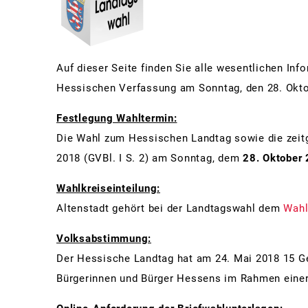
Sc
Pa
Auf dieser Seite finden Sie alle wesentlichen I
Sa
Hessischen Verfassung am Sonntag, den 28. Okt
St
Festlegung Wahltermin:
St
Die Wahl zum Hessischen Landtag sowie die zeit
Te
2018 (GVBl. I S. 2) am Sonntag, dem
28. Oktober
Wa
Wahlkreiseinteilung:
Mä
Altenstadt gehört bei der Landtagswahl dem
Wahl
Volksabstimmung:
Der Hessische Landtag hat am 24. Mai 2018 15 G
Bürgerinnen und Bürger Hessens im Rahmen eine