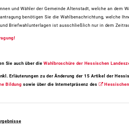
innen und Wähler der Gemeinde Altenstadt, welche an dem Wa
Europäisches Parlament
Beantragung benötigen Sie die Wahlbenachrichtung, welche Ih
Bürgerentscheide
und Briefwahlunterlagen ist ausschließlich nur in dem Zeitr
Wahlhelferehrenamt
ragung!
Wahl-App
en Sie auch über die
Wahlbroschüre der Hessischen Landeszen
kl. Erläuterungen zu der Änderung der 15 Artikel der Hessi
he Bildung
sowie über die Internetpräsenz des
Hessischen
Ergebnisse