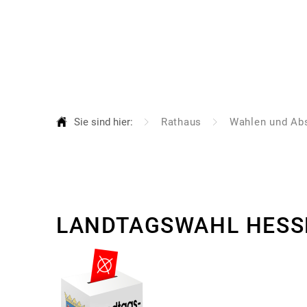
Aktuelles
Ra
Al
Au
Sie sind hier:
Rathaus
Wahlen und Ab
Be
Bü
Bü
2018
Bü
LANDTAGSWAHL HESS
Fa
Gr
Ha
Or