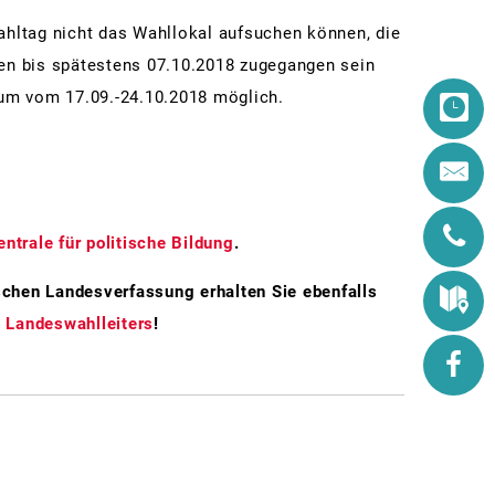
2026
2018
2009
2009
Altenstädter 
hltag nicht das Wahllokal aufsuchen können, die
2013
2013
2009
Informationen
nen bis spätestens 07.10.2018 zugegangen sein
aum vom 17.09.-24.10.2018 möglich.
2018
2017
2014
Ortsumgehung Altenstadt 2014
2021
2019
2025
2024
trale für politische Bildung
.
schen Landesverfassung erhalten Sie ebenfalls
 Landeswahlleiters
!