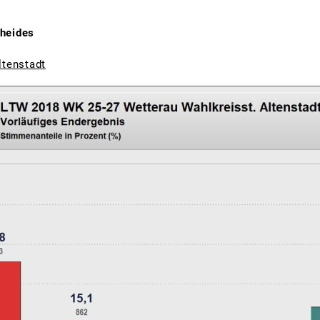
cheides
ltenstadt