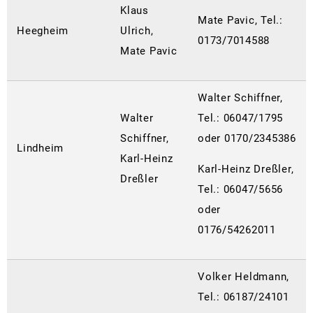
Zä
Klaus
Mate Pavic, Tel.:
Heegheim
Ulrich,
0173/7014588
Mate Pavic
Walter Schiffner,
Walter
Tel.: 06047/1795
Schiffner,
oder 0170/2345386
Lindheim
Karl-Heinz
Karl-Heinz Dreßler,
Dreßler
Tel.: 06047/5656
oder
0176/54262011
Volker Heldmann,
Tel.: 06187/24101