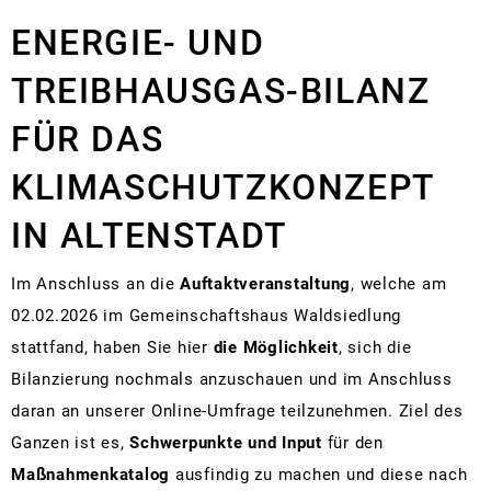
Klimaschutzkonzept
Kirchen und Glaubensgemeinschaften
Re
In
Sc
Kl
Sp
J
Ar
Vermietungen
ENERGIE- UND
Statistiken
Partnerstädte
M
Ne
Kr
Kl
Sp
Fa
V
-
Stellenanzeigen
TREIBHAUSGAS-BILANZ
Rad- und Wanderwege
Ri
Ge
Fr
Se
Öf
Bilanzierung
Telefon und E-Mail Verzeichn
Vu
Veranstaltungskalender
Sp
Zi
Fl
R
FÜR DAS
Wahlen und Abstimmungen
&
Bo
Te
Vereine
Bi
L
Är
KLIMASCHUTZKONZEPT
Mängelmeldung
Li
Na
Umfrage
Weihnachtsmärkte
S
St
No
IN ALTENSTADT
Re
Alt
Al
Sc
St
Ba
Wa
Im Anschluss an die
Auftaktveranstaltung
, welche am
Ra
02.02.2026 im Gemeinschaftshaus Waldsiedlung
Mo
Ra
stattfand, haben Sie hier
die Möglichkeit
, sich die
Ge
Bilanzierung nochmals anzuschauen und im Anschluss
Re
daran an unserer Online-Umfrage teilzunehmen. Ziel des
Fre
Ganzen ist es,
Schwerpunkte und Input
für den
E-
Maßnahmenkatalog
ausfindig zu machen und diese nach