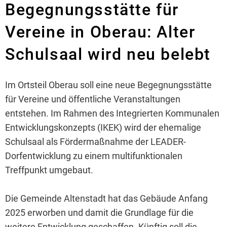
Begegnungsstätte für
Kirchen und Glaubensgemeinschaften
Re
In
Sc
Kl
Sp
J
Ar
Vermietungen
Statistiken
Partnerstädte
M
Ne
Kr
Kl
Sp
Fa
Ve
Vereine in Oberau: Alter
Stellenanzeigen
Rad- und Wanderwege
Ri
Ge
Fr
Se
Öf
Schulsaal wird neu belebt
Telefon und E-Mail Verzeichn
Vu
Veranstaltungskalender
Sp
Zi
Fl
R
Wahlen und Abstimmungen
Bo
Te
Vereine
Bi
L
Är
Im Ortsteil Oberau soll eine neue Begegnungsstätte
Mängelmeldung
Li
Na
Weihnachtsmärkte
S
St
No
für Vereine und öffentliche Veranstaltungen
Re
Alt
Al
Sc
St
entstehen. Im Rahmen des Integrierten Kommunalen
Ba
Entwicklungskonzepts (IKEK) wird der ehemalige
Wa
Schulsaal als Fördermaßnahme der LEADER-
Ra
Mo
Dorfentwicklung zu einem multifunktionalen
Ra
Ge
Treffpunkt umgebaut.
Re
Fre
Die Gemeinde Altenstadt hat das Gebäude Anfang
2025 erworben und damit die Grundlage für die
E-
weitere Entwicklung geschaffen. Künftig soll die